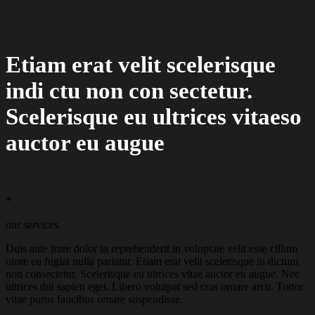
Etiam erat velit scelerisque
indi ctu non con sectetur.
Scelerisque eu ultrices vitaeso
auctor eu augue
*
our services
Duis aute irure dolor in reprehenderit in voluptate velit esse cillum
olore eu fugiat nulla pariatur. Etiam erat velit scelerisque in dictum
non consectetur. Scelerisque eu ultrices vitae auctor eu augue. Nec
ultrices dui sapien eget. Libero volutpat sed cras ornare arcu. Tortor
vitae purus faucibus ornare suspendisse.