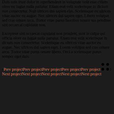
Duis aute irure dolor in reprehenderit in voluptate velit esse cillum
olore eu fugiat nulla pariatur. Etiam erat velit scelerisque in dictum
non consectetur. Null ultrices dui sapien elas. Scelerisque eu ultrices
vitae auctor eu augue. Nec ultrices dui sapien eget. Libero volutpat
sed cras ornare arcu. Tortor vitae purus faucibus ornare sus pendisse
sint occaecat cupidatat non.
Excepteur sint occaecat cupidatat non proident, sunt in culpa qui
officia olore eu fugiat nulla pariatur. Etiam erat velit scelerisque in
dictum non consectetur. Scelerisque eu ultrices vitae auctor eu
augue. Nec ultrices dui sapien eget. Lorem volutpat sed cras ornare
arcu. Tortor vitae purus ornare libero. Orci a scelerisque purus
semper eget duis.
Prev project
Prev project
Prev project
Prev project
Prev project
Next project
Next project
Next project
Next project
Next project