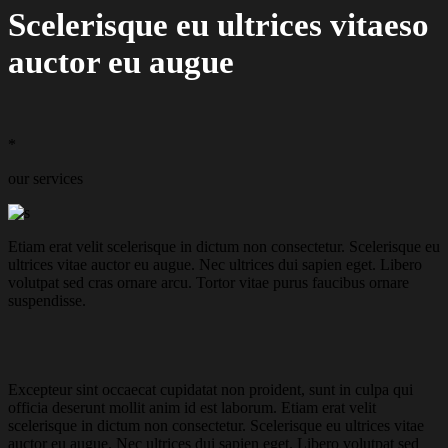
Scelerisque eu ultrices vitaeso
auctor eu augue
*
our services
Etiam erat velit scelerisque in dictum non consectetur. Scelerisque eu
ultrices vitae auctor eu augue. Nec ultrices dui sapien eget. Libero
volutpat sed cras ornare arcu. Tortor vitae purus faucibus ornare
suspendisse.
Excepteur sint occaecat cupidatat non proident, sunt in culpa qui
officia deserunt mollit anim id est laborum. Etiam erat velit
scelerisque in dictum non consectetur. Scelerisque eu ultrices vitae
auctor eu augue. Nec ultrices dui sapien eget. Libero volutpat sed